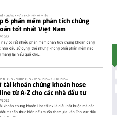
MỀM CHỨNG KHOÁN PHẦN MỀM CỔ PHIẾU
p 6 phần mềm phân tích chứng
oán tốt nhất Việt Nam
7/2022
 nay có rất nhiều phần mềm phân tích chứng khoán đang
 nhà đầu sử dụng, thế nhưng không phải phần mềm nào
 mang lại hiểu quả cho...
MỞ TÀI KHOẢN CHỨNG KHOÁN MỞ TÀI KHOẢN CHỨNG KHOÁN
 tài khoản chứng khoán hose
line từ A-Z cho các nhà đầu tư
7/2022
ài khoản chứng khoán Hose/Hnx là điều bắt buộc mà các
đầu tư cần thực hiện nếu muốn tham gia vào lĩnh vực đầu