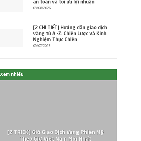
an toàn và tối ưu lợi nhuận
03/08/2026
[2 CHI TIẾT] Hướng dẫn giao dịch
vàng từ A -Z: Chiến Lược và Kinh
Nghiệm Thực Chiến
09/07/2026
Xem nhiều
[2 TRICK] Giờ Giao Dịch Vàng Phiên Mỹ
Theo Giờ Việt Nam Mới Nhất