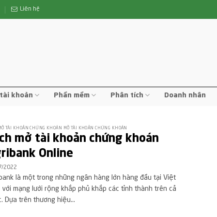
n
Liên hệ
tài khoản
Phần mềm
Phân tích
Doanh nhân
MỞ TÀI KHOẢN CHỨNG KHOÁN MỞ TÀI KHOẢN CHỨNG KHOÁN
ch mở tài khoản chứng khoán
ribank Online
7/2022
bank là một trong những ngân hàng lớn hàng đầu tại Việt
với mạng lưới rộng khắp phủ khắp các tỉnh thành trên cả
. Dựa trên thương hiệu...