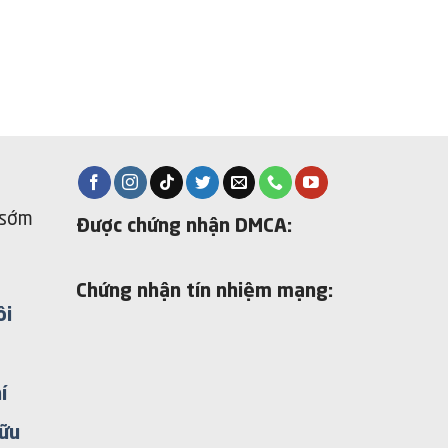
 sớm
Được chứng nhận DMCA:
Chứng nhận tín nhiệm mạng:
ôi
í
ữu