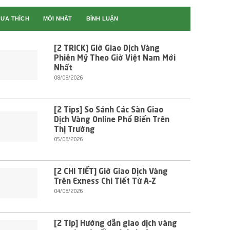
ƯA THÍCH
MỚI NHẤT
BÌNH LUẬN
[2 TRICK] Giờ Giao Dịch Vàng
Phiên Mỹ Theo Giờ Việt Nam Mới
Nhất
08/08/2026
[2 Tips] So Sánh Các Sàn Giao
Dịch Vàng Online Phổ Biến Trên
Thị Trường
05/08/2026
[2 CHI TIẾT] Giờ Giao Dịch Vàng
Trên Exness Chi Tiết Từ A–Z
04/08/2026
[2 Tip] Hướng dẫn giao dịch vàng