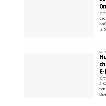
On
21/0
Cách
nào?
tại S
CÁCH 
Hư
ch
E-
21/0
Ai c
tiên
khoá