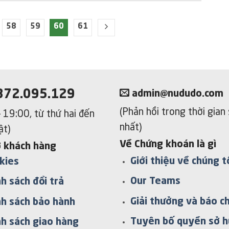
58
59
60
61
72.095.129
admin@nududo.com
(Phản hồi trong thời gian
– 19:00, từ thứ hai đến
nhất)
ật)
Về Chứng khoán là gì
ợ khách hàng
Giới thiệu về chúng t
kies
Our Teams
h sách đổi trả
Giải thưởng và báo ch
nh sách bảo hành
Tuyên bố quyền sở h
nh sách giao hàng