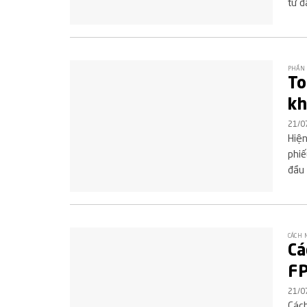
tư đ
PHẦN 
To
kh
21/0
Hiện
phiế
đầu 
CÁCH 
Cá
FP
21/0
Cách