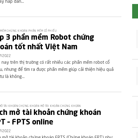
ầy hấp dẫn...
MỀM CHỨNG KHOÁN PHẦN MỀM CỔ PHIẾU
p 3 phần mềm Robot chứng
oán tốt nhất Việt Nam
7/2022
 nay trên thị trường có rất nhiều các phần mềm robot cổ
u, nhưng để tìm ra được phần mềm giúp cải thiện hiệu quả
tư là không...
MỞ TÀI KHOẢN CHỨNG KHOÁN MỞ TÀI KHOẢN CHỨNG KHOÁN
ch mở tài khoản chứng khoán
T – FPTS online
7/2022
 mở tài khoản chứng khoán FPTS (Chứng khoán FPT) như