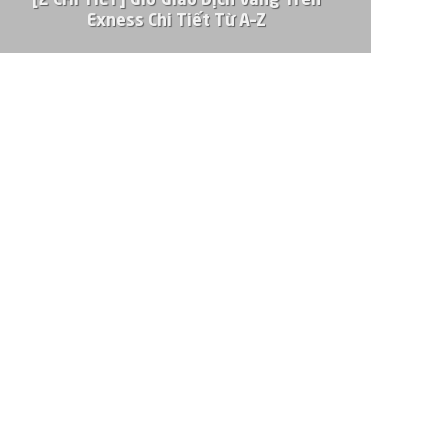
[2 CHI TIẾT] Giờ Giao Dịch Vàng Trên
Exness Chi Tiết Từ A–Z