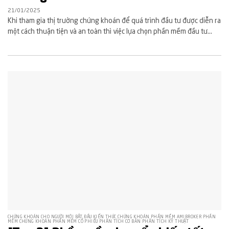
21/01/2025
Khi tham gia thị trường chứng khoán để quá trình đầu tư được diễn ra
một cách thuận tiện và an toàn thì việc lựa chọn phần mềm đầu tư...
CHỨNG KHOÁN CHO NGƯỜI MỚI BẮT ĐẦU KIẾN THỨC CHỨNG KHOÁN PHẦN MỀM AMIBROKER PHẦN
MỀM CHỨNG KHOÁN PHẦN MỀM CỔ PHIẾU PHÂN TÍCH CƠ BẢN PHÂN TÍCH KỸ THUẬT