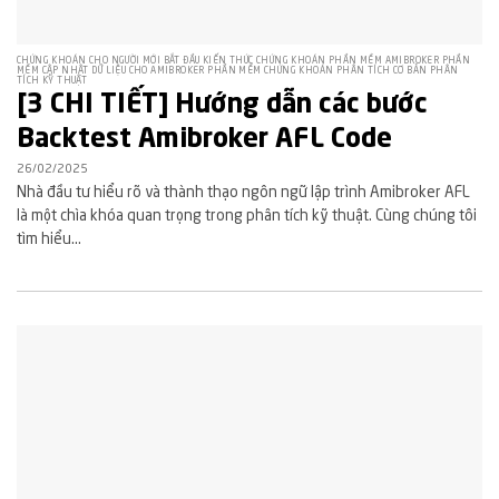
CHỨNG KHOÁN CHO NGƯỜI MỚI BẮT ĐẦU KIẾN THỨC CHỨNG KHOÁN PHẦN MỀM AMIBROKER PHẦN
MỀM CẬP NHẬT DỮ LIỆU CHO AMIBROKER PHẦN MỀM CHỨNG KHOÁN PHÂN TÍCH CƠ BẢN PHÂN
TÍCH KỸ THUẬT
[3 CHI TIẾT] Hướng dẫn các bước
Backtest Amibroker AFL Code
26/02/2025
Nhà đầu tư hiểu rõ và thành thạo ngôn ngữ lập trình Amibroker AFL
là một chìa khóa quan trọng trong phân tích kỹ thuật. Cùng chúng tôi
tìm hiểu...