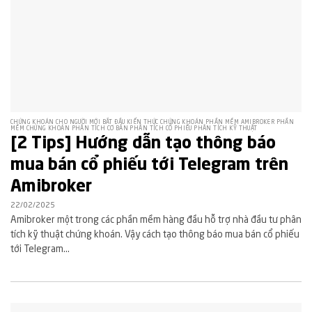
CHỨNG KHOÁN CHO NGƯỜI MỚI BẮT ĐẦU KIẾN THỨC CHỨNG KHOÁN PHẦN MỀM AMIBROKER PHẦN
MỀM CHỨNG KHOÁN PHÂN TÍCH CƠ BẢN PHÂN TÍCH CỔ PHIẾU PHÂN TÍCH KỸ THUẬT
[2 Tips] Hướng dẫn tạo thông báo
mua bán cổ phiếu tới Telegram trên
Amibroker
22/02/2025
Amibroker một trong các phần mềm hàng đầu hỗ trợ nhà đầu tư phân
tích kỹ thuật chứng khoán. Vậy cách tạo thông báo mua bán cổ phiếu
tới Telegram...