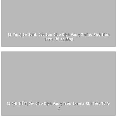
[2 Tips] So Sánh Các Sàn Giao Dịch Vàng Online Phổ Biến
Trên Thị Trường
[2 CHI TIẾT] Giờ Giao Dịch Vàng Trên Exness Chi Tiết Từ A–
Z