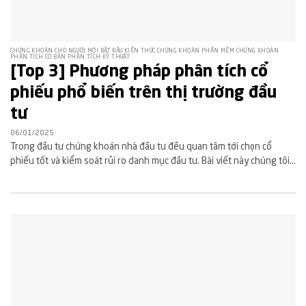
CHỨNG KHOÁN CHO NGƯỜI MỚI BẮT ĐẦU KIẾN THỨC CHỨNG KHOÁN PHẦN MỀM CHỨNG KHOÁN
PHÂN TÍCH CƠ BẢN PHÂN TÍCH KỸ THUẬT
[Top 3] Phương pháp phân tích cổ
phiếu phổ biến trên thị trường đầu
tư
06/01/2025
Trong đầu tư chứng khoán nhà đầu tư đều quan tâm tới chọn cổ
phiếu tốt và kiểm soát rủi ro danh mục đầu tư. Bài viết này chúng tôi...