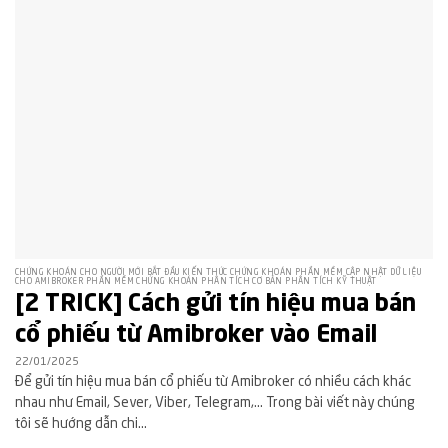
CHỨNG KHOÁN CHO NGƯỜI MỚI BẮT ĐẦU KIẾN THỨC CHỨNG KHOÁN PHẦN MỀM CẬP NHẬT DỮ LIỆU
CHO AMIBROKER PHẦN MỀM CHỨNG KHOÁN PHÂN TÍCH CƠ BẢN PHÂN TÍCH KỸ THUẬT
[2 TRICK] Cách gửi tín hiệu mua bán
cổ phiếu từ Amibroker vào Email
22/01/2025
Để gửi tín hiệu mua bán cổ phiếu từ Amibroker có nhiều cách khác
nhau như Email, Sever, Viber, Telegram,… Trong bài viết này chúng
tôi sẽ hướng dẫn chi...