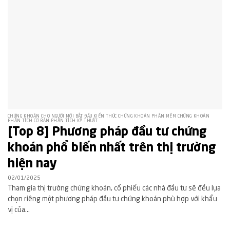
CHỨNG KHOÁN CHO NGƯỜI MỚI BẮT ĐẦU KIẾN THỨC CHỨNG KHOÁN PHẦN MỀM CHỨNG KHOÁN
PHÂN TÍCH CƠ BẢN PHÂN TÍCH KỸ THUẬT
[Top 8] Phương pháp đầu tư chứng
khoán phổ biến nhất trên thị trường
hiện nay
02/01/2025
Tham gia thị trường chứng khoán, cổ phiếu các nhà đầu tư sẽ đều lựa
chọn riêng một phương pháp đầu tư chứng khoán phù hợp với khẩu
vị của...