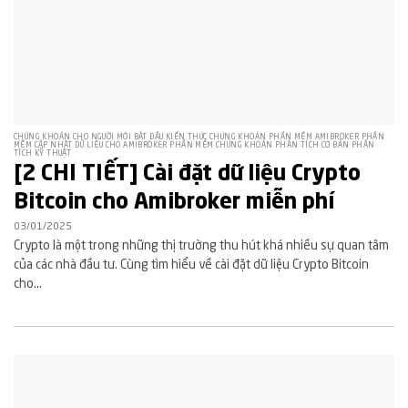
CHỨNG KHOÁN CHO NGƯỜI MỚI BẮT ĐẦU KIẾN THỨC CHỨNG KHOÁN PHẦN MỀM AMIBROKER PHẦN
MỀM CẬP NHẬT DỮ LIỆU CHO AMIBROKER PHẦN MỀM CHỨNG KHOÁN PHÂN TÍCH CƠ BẢN PHÂN
TÍCH KỸ THUẬT
[2 CHI TIẾT] Cài đặt dữ liệu Crypto
Bitcoin cho Amibroker miễn phí
03/01/2025
Crypto là một trong những thị trường thu hút khá nhiều sự quan tâm
của các nhà đầu tư. Cùng tìm hiểu về cài đặt dữ liệu Crypto Bitcoin
cho...