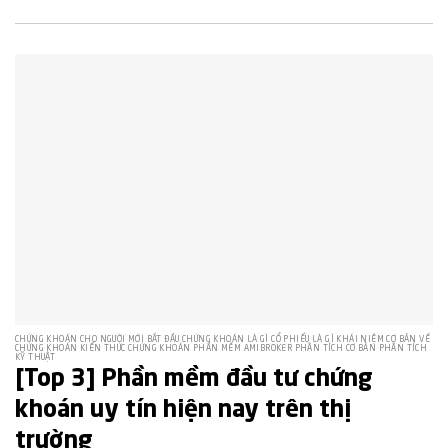
CHỨNG KHOÁN CHO NGƯỜI MỚI BẮT ĐẦU CHỨNG KHOÁN LÀ GÌ CỔ PHIẾU LÀ GÌ KHÁI NIỆM CƠ BẢN VỀ
CHỨNG KHOÁN KIẾN THỨC CHỨNG KHOÁN PHẦN MỀM AMIBROKER PHÂN TÍCH CƠ BẢN PHÂN TÍCH
KỸ THUẬT
[Top 3] Phần mềm đầu tư chứng
khoán uy tín hiện nay trên thị
trường