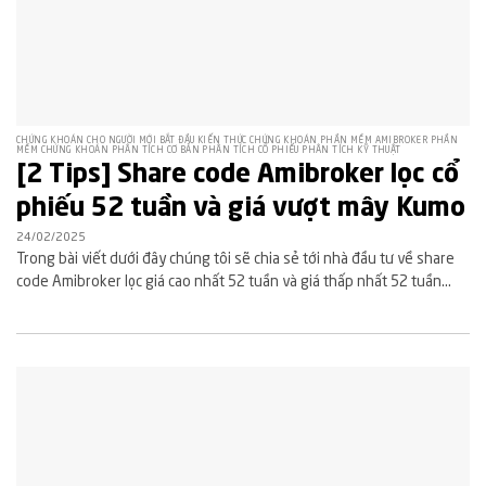
CHỨNG KHOÁN CHO NGƯỜI MỚI BẮT ĐẦU KIẾN THỨC CHỨNG KHOÁN PHẦN MỀM AMIBROKER PHẦN
MỀM CHỨNG KHOÁN PHÂN TÍCH CƠ BẢN PHÂN TÍCH CỔ PHIẾU PHÂN TÍCH KỸ THUẬT
[2 Tips] Share code Amibroker lọc cổ
phiếu 52 tuần và giá vượt mây Kumo
24/02/2025
Trong bài viết dưới đây chúng tôi sẽ chia sẻ tới nhà đầu tư về share
code Amibroker lọc giá cao nhất 52 tuần và giá thấp nhất 52 tuần...