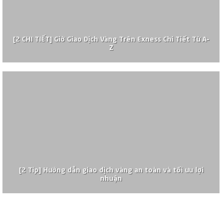
[2 CHI TIẾT] Giờ Giao Dịch Vàng Trên Exness Chi Tiết Từ A–
Z
[2 Tip] Hướng dẫn giao dịch vàng an toàn và tối ưu lợi
nhuận