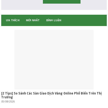
ƯA THÍCH
MỚI NHẤT
BÌNH LUẬN
[2 Tips] So Sánh Các Sàn Giao Dịch Vàng Online Phổ Biến Trên Thị
Trường
05/08/2026