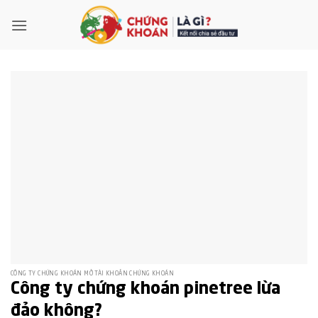
Bỏ
qua
nội
dung
CÔNG TY CHỨNG KHOÁN MỞ TÀI KHOẢN CHỨNG KHOÁN
Công ty chứng khoán pinetree lừa
đảo không?