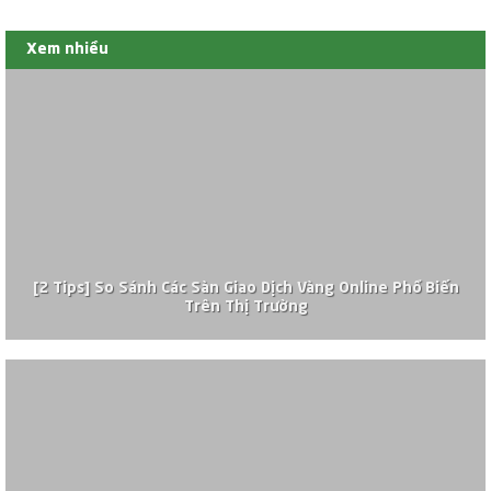
Xem nhiều
[2 Tips] So Sánh Các Sàn Giao Dịch Vàng Online Phổ Biến
Trên Thị Trường