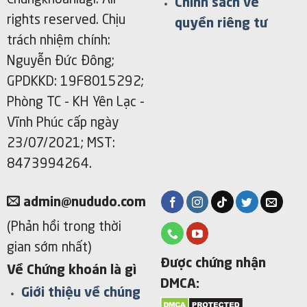
Chungkhoanlagi. All
Chính sách về
rights reserved. Chịu
quyền riêng tư
trách nhiệm chính:
Nguyễn Đức Đông;
GPDKKD: 19F8015292;
Phòng TC - KH Yên Lạc -
Vĩnh Phúc cấp ngày
23/07/2021; MST:
8473994264.
admin@nududo.com
(Phản hồi trong thời
gian sớm nhất)
Được chứng nhận
Về Chứng khoán là gì
DMCA:
Giới thiệu về chúng