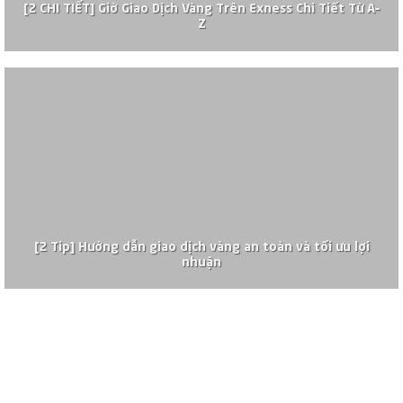
[2 CHI TIẾT] Giờ Giao Dịch Vàng Trên Exness Chi Tiết Từ A–
Z
[2 Tip] Hướng dẫn giao dịch vàng an toàn và tối ưu lợi
nhuận