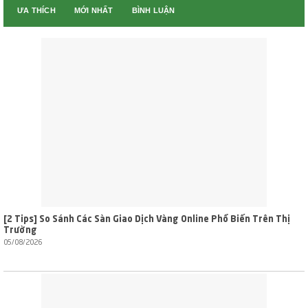
ƯA THÍCH
MỚI NHẤT
BÌNH LUẬN
[2 Tips] So Sánh Các Sàn Giao Dịch Vàng Online Phổ Biến Trên Thị
Trường
05/08/2026