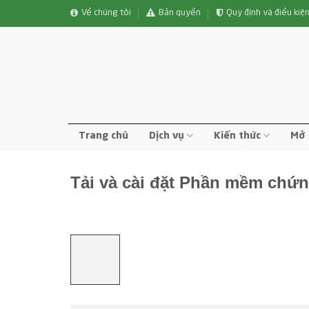
Bỏ
Về chúng tôi
Bản quyền
Quy định và điều kiệ
qua
nội
dung
Trang chủ
Dịch vụ
Kiến thức
Mở 
Tải và cài đặt Phần mềm chứn