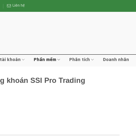
n
Liên hệ
tài khoản
Phần mềm
Phân tích
Doanh nhân
g khoán SSI Pro Trading