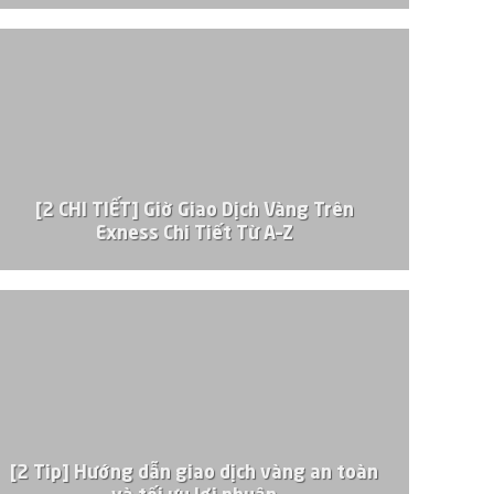
[2 CHI TIẾT] Giờ Giao Dịch Vàng Trên
Exness Chi Tiết Từ A–Z
[2 Tip] Hướng dẫn giao dịch vàng an toàn