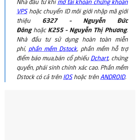
Nhà đầu tư khi
mở tài khoản chứng khoán
VPS
hoặc chuyển ID môi giới nhập mã giới
thiệu
6327 – Nguyễn Đức
Đông
hoặc
K255 – Nguyễn Thị Phương
.
Nhà đầu tư sử dụng hoàn toàn miễn
phí,
phần mềm Dstock
, phần mềm hỗ trợ
điểm báo mua,bán cổ phiếu
Dchart
, chứng
quyền, phái sinh chính xác cao. Phần mềm
Dstock có cả trên
IOS
hoặc trên
ANDROID
.