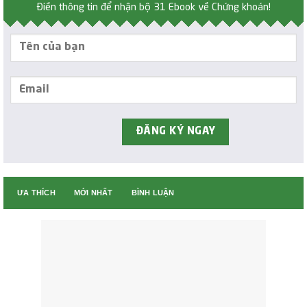
Điền thông tin để nhận bộ 31 Ebook về Chứng khoán!
ƯA THÍCH
MỚI NHẤT
BÌNH LUẬN