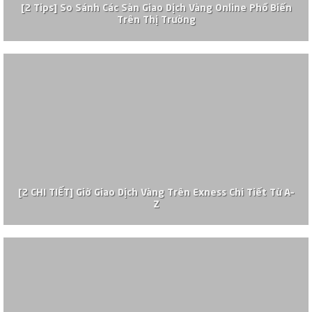
[2 Tips] So Sánh Các Sàn Giao Dịch Vàng Online Phổ Biến
Trên Thị Trường
[2 CHI TIẾT] Giờ Giao Dịch Vàng Trên Exness Chi Tiết Từ A–
Z