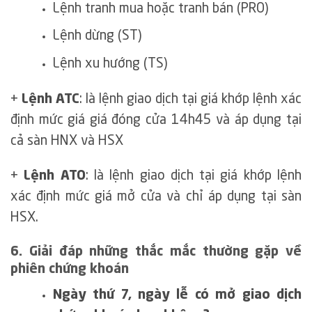
Lệnh tranh mua hoặc tranh bán (PRO)
Lệnh dừng (ST)
Lệnh xu hướng (TS)
+
Lệnh ATC
: là lệnh giao dịch tại giá khớp lệnh xác
định mức giá giá đóng cửa 14h45 và áp dụng tại
cả sàn HNX và HSX
+
Lệnh ATO
: là lệnh giao dịch tại giá khớp lệnh
xác định mức giá mở cửa và chỉ áp dụng tại sàn
HSX.
6. Giải đáp những thắc mắc thường gặp về
phiên chứng khoán
Ngày thứ 7, ngày lễ có mở giao dịch