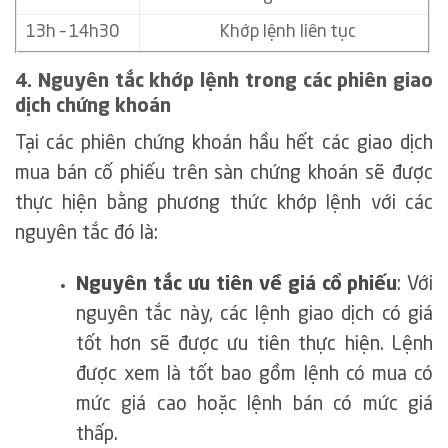
13h – 14h30
Khớp lệnh liên tục
4. Nguyên tắc khớp lệnh trong các phiên giao
dịch chứng khoán
Tại các phiên chứng khoán hầu hết các giao dịch
mua bán cố phiếu trên sàn chứng khoán sẽ được
thực hiện bằng phương thức khớp lệnh với các
nguyên tắc đó là:
Nguyên tắc ưu tiên về giá cổ phiếu
: Với
nguyên tắc này, các lệnh giao dịch có giá
tốt hơn sẽ được ưu tiên thực hiện. Lệnh
được xem là tốt bao gồm lệnh có mua có
mức giá cao hoặc lệnh bán có mức giá
thấp.