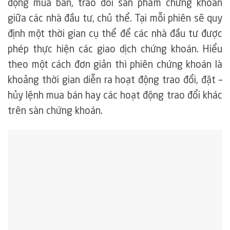
động mua bán, trao đổi sản phẩm chứng khoán
giữa các nhà đầu tư, chủ thể. Tại mỗi phiên sẽ quy
định một thời gian cụ thể để các nhà đầu tư được
phép thực hiện các giao dịch chứng khoán.
Hiểu
theo một cách đơn giản thì phiên chứng khoán là
khoảng thời gian diễn ra hoạt động trao đổi, đặt –
hủy lệnh mua bán hay các hoạt động trao đổi khác
trên sàn chứng khoán.