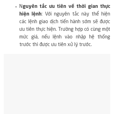
N
guyên tắc ưu tiên về thời gian thực
hiện lệnh
: Với nguyên tắc này thể hiện
các lệnh giao dịch tiến hành sớm sẽ được
ưu tiên thực hiện. Trường hợp có cùng một
mức giá, nếu lệnh vào nhập hệ thống
trước thì được ưu tiên xử lý trước.