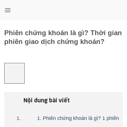
Bỏ
qua
nội
dung
Phiên chứng khoán là gì? Thời gian
phiên giao dịch chứng khoán?
Nội dung bài viết
1. Phiên chứng khoán là gì? 1 phiên