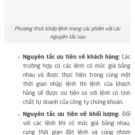
Phương thức khớp lệnh trong các phiên với các
nguyên tắc sau
Nguyên tắc ưu tiên về khách hàng
: Các
trường hợp có các lệnh có mức giá bằng
nhau và được thực hiện trong cùng một
thời gian nhập lệnh thì lệnh của khách
hàng sẽ được ưu tiên so với lệnh có tính
chất tự doanh của công ty chứng khoán.
Nguyên tắc ưu tiên về khối lượng
: Đối
với các lệnh khi có mức giá bằng nhau,
cùng thời gian đặt lệnh và cùng nhóm