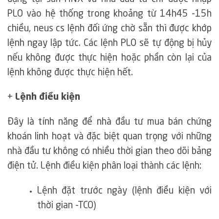
PLO vào hệ thống trong khoảng từ 14h45 -15h
chiều, neus cs lệnh đối ứng chờ sẵn thì được khớp
lệnh ngay lập tức. Các lệnh PLO sẽ tự động bị hủy
nếu không được thực hiện hoặc phần còn lại của
lệnh không được thực hiện hết.
+
Lệnh điều kiện
Đây là tính năng để nhà đầu tư mua bán chứng
khoán linh hoạt và đặc biệt quan trọng với những
nhà đầu tư không có nhiều thời gian theo dõi bảng
điện tử. Lệnh điều kiện phân loại thành các lệnh:
Lệnh đặt trước ngày (lệnh điều kiện với
thời gian -TCO)