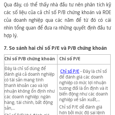
Qua đây, có thể thấy nhà đầu tư nên phân tích kỹ
các số liệu của cả chỉ số P/B chứng khoán và ROE
của doanh nghiệp qua các năm để từ đó có cái
nhìn tổng quan để đưa ra những quyết định đầu tư
hợp lý.
7. So sánh hai chỉ số P/E và P/B chứng khoán
Chỉ số P/B chứng khoán
Chỉ số P/E
Đây là chỉ số dùng để
Chỉ số P/E
– Đây là chỉ số
đánh giá cả doanh nghiệp
để đánh giá các doanh
có tài sản mang tính
nghiệp có mức lợi nhuận
thanh khoản cao và lợi
tương đối là ổn định và ít
nhuận không ổn định như
biến động như các doanh
các doanh nghiệp: ngân
nghiệp về sản xuất,…
hàng, tài chính, bất động
Chỉ số P/E dễ đánh giá
sản,…
hơn bởi mức độ sai lệnh