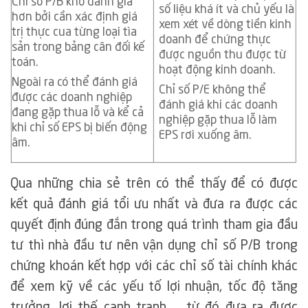
Chỉ số P/B khó đánh giá
số liệu khá ít và chủ yếu là
hơn bởi cần xác định giá
xem xét về dòng tiền kinh
trị thực cua từng loại tìa
doanh để chứng thực
sản trong bảng cân đối kế
được nguồn thu được từ
toán.
hoạt động kinh doanh.
Ngoài ra có thể đánh giá
Chỉ số P/E không thể
được các doanh nghiệp
đánh giá khi các doanh
đang gặp thua lỗ và kể cả
nghiệp gặp thua lỗ làm
khi chỉ số EPS bị biến động
EPS rơi xuống âm.
âm.
Qua những chia sẻ trên có thể thấy để có được
kết quả đánh giá tổi ưu nhất và đưa ra được các
quyết định đúng đắn trong quá trình tham gia đầu
tư thì nhà đầu tư nên vận dụng chỉ số P/B trong
chứng khoán kết hợp với các chỉ số tài chính khác
để xem kỹ về các yếu tố lợi nhuận, tốc độ tăng
trưởng, lợi thế cạnh tranh,…. từ đó đưa ra được