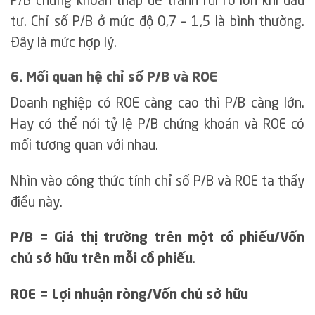
P/B chứng khoán thấp để tránh rủi ro lớn khi đầu
tư. Chỉ số P/B ở mức độ 0,7 – 1,5 là bình thường.
Đây là mức hợp lý.
6. Mối quan hệ chỉ số P/B và ROE
Doanh nghiệp có ROE càng cao thì P/B càng lớn.
Hay có thể nói tỷ lệ P/B chứng khoán và ROE có
mối tương quan với nhau.
Nhìn vào công thức tính chỉ số P/B và ROE ta thấy
điều này.
P/B = Giá thị trường trên một cổ phiếu/Vốn
chủ sở hữu trên mỗi cổ phiếu
.
ROE = Lợi nhuận ròng/Vốn chủ sở hữu