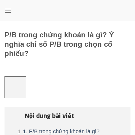
Bỏ
qua
nội
dung
P/B trong chứng khoán là gì? Ý
nghĩa chỉ số P/B trong chọn cổ
phiếu?
Nội dung bài viết
1. P/B trong chứng khoán là gì?