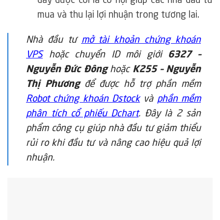
đây được coi là cơ hội giúp các nhà đầu tư
mua và thu lại lợi nhuận trong tương lai.
Nhà đầu tư
mở tài khoản chứng khoán
VPS
hoặc chuyển ID môi giới
6327 –
Nguyễn Đức Đông
hoặc
K255 – Nguyễn
Thị Phương
để được hỗ trợ phần mềm
Robot chứng khoán Dstock
và
phần mềm
phân tích cổ phiếu Dchart
. Đây là 2 sản
phẩm công cụ giúp nhà đầu tư giảm thiểu
rủi ro khi đầu tư và nâng cao hiệu quả lợi
nhuận.