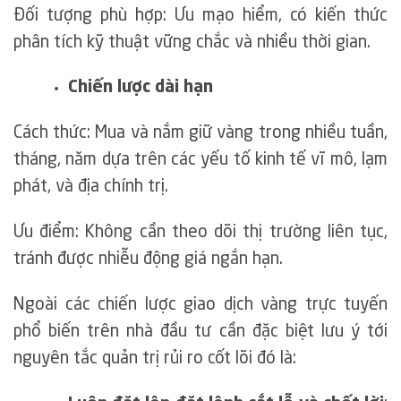
Đối tượng phù hợp: Ưu mạo hiểm, có kiến thức
phân tích kỹ thuật vững chắc và nhiều thời gian.
Chiến lược dài hạn
Cách thức: Mua và nắm giữ vàng trong nhiều tuần,
tháng, năm dựa trên các yếu tố kinh tế vĩ mô, lạm
phát, và địa chính trị.
Ưu điểm: Không cần theo dõi thị trường liên tục,
tránh được nhiễu động giá ngắn hạn.
Ngoài các chiến lược giao dịch vàng trực tuyến
phổ biến trên nhà đầu tư cần đặc biệt lưu ý tới
nguyên tắc quản trị rủi ro cốt lõi đó là: