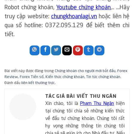
Robot chứng khoán,
Youtube chứng khoán
,.. …Hãy
truy cập website:
chungkhoanlagi.vn
hoặc liên hệ
qua số hotline: 0372.095.129 để biết thêm chi
tiết.
Bài viết này được đăng trong
Chứng khoán cho người mới bắt đầu
,
Forex
Review
,
Forex Tiền số
,
Kiến thức chứng khoán
,
Tin tức chứng khoán
.
Đánh dấu
liên kết thường trực
.
TÁC GIẢ BÀI VIẾT THU NGÂN
Xin chào, tôi là
Phạm Thu Ngân
hiện
tại chúng tôi chia sẻ những kiến thức
về đầu tư chứng khoán. Chúng tôi rất
hy vọng những thông tin chúng tôi
chia sẻ sẽ giúp ích cho Nhà đầu tư. Nếu