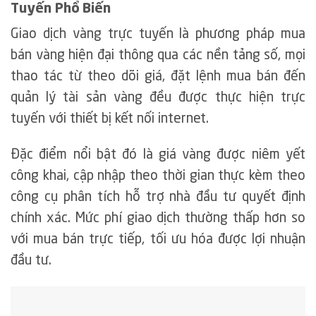
Tuyến Phổ Biến
Giao dịch vàng trực tuyến là phương pháp mua
bán vàng hiện đại thông qua các nền tảng số, mọi
thao tác từ theo dõi giá, đặt lệnh mua bán đến
quản lý tài sản vàng đều được thực hiện trực
tuyến với thiết bị kết nối internet.
Đặc điểm nổi bật đó là giá vàng được niêm yết
công khai, cập nhập theo thời gian thực kèm theo
công cụ phân tích hỗ trợ nhà đầu tư quyết định
chính xác. Mức phí giao dịch thường thấp hơn so
với mua bán trực tiếp, tối ưu hóa được lợi nhuận
đầu tư.