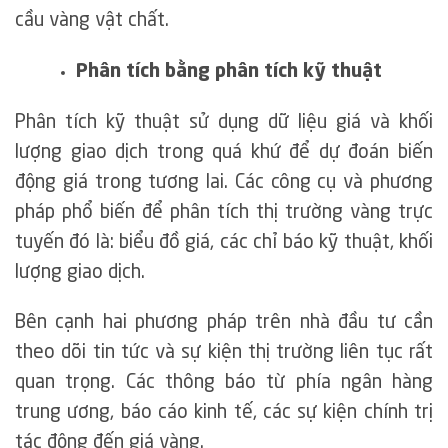
cầu vàng vật chất.
Phân tích bằng phân tích kỹ thuật
Phân tích kỹ thuật sử dụng dữ liệu giá và khối
lượng giao dịch trong quá khứ để dự đoán biến
động giá trong tương lai. Các công cụ và phương
pháp phổ biến để phân tích thị trường vàng trực
tuyến đó là: biểu đồ giá, các chỉ báo kỹ thuật, khối
lượng giao dịch.
Bên cạnh hai phương pháp trên nhà đầu tư cần
theo dõi tin tức và sự kiện thị trường liên tục rất
quan trọng. Các thông báo từ phía ngân hàng
trung ương, báo cáo kinh tế, các sự kiện chính trị
tác động đến giá vàng.