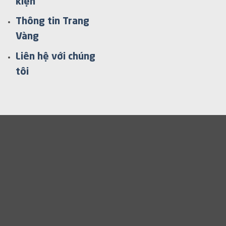
kiện
Thông tin Trang
Vàng
Liên hệ với chúng
tôi