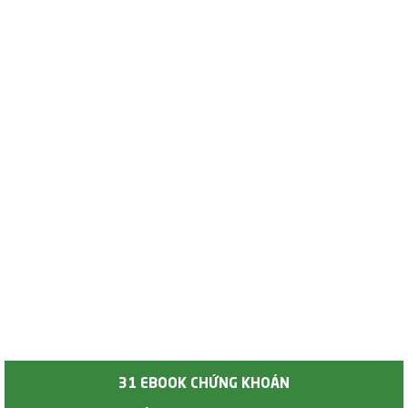
31 EBOOK CHỨNG KHOÁN