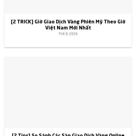
[2 TRICK] Giờ Giao Dịch Vàng Phiên Mỹ Theo Giờ
Việt Nam Mới Nhất
Th8 8, 2026