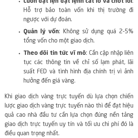
Luôn đặt lện đặt lệnh cắt lỗ và chốt lời
:
Hỗ trợ bảo toàn vốn khi thị trường đi
ngược với dự đoán.
Quản lý vốn
: Không sử dụng quá 2-5%
tổng vốn cho một giao dịch.
Theo dõi tin tức vĩ mô
: Cần cập nhập liên
tục các thông tin về chỉ số lạm phát, lãi
suất FED và tình hình địa chính trị vì ảnh
hưởng đến giá vàng.
Khi giao dịch vàng trực tuyến dù lựa chọn chiến
lược giao dịch vàng trực tuyến nào thì để đạt hiệu
quả cao nhà đầu tư cần lựa chọn đúng nền tảng
giao dịch trực tuyến uy tín và tối ưu chi phí đó là
điều quan trọng nhất.