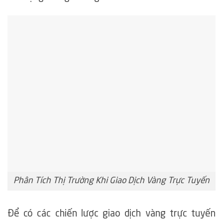
Phân Tích Thị Trường Khi Giao Dịch Vàng Trực Tuyến
Để có các chiến lược giao dịch vàng trực tuyến