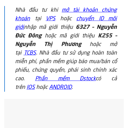
Nhà đầu tư khi
mở tài khoản chứng
khoán
tại
VPS
hoặc
chuyển ID môi
giới
nhập mã giới thiệu
6327 – Nguyễn
Đức Đông
hoặc mã giới thiệu
K255 –
Nguyễn Thị Phương
hoặc mở
tại
TCBS
. Nhà đầu tư sử dụng hoàn toàn
miễn phí, phần mềm giúp báo mua/bán cổ
phiếu, chứng quyền, phái sinh chính xác
cao.
Phần mềm Dstock
có cả
trên
IOS
hoặc
ANDROID
.