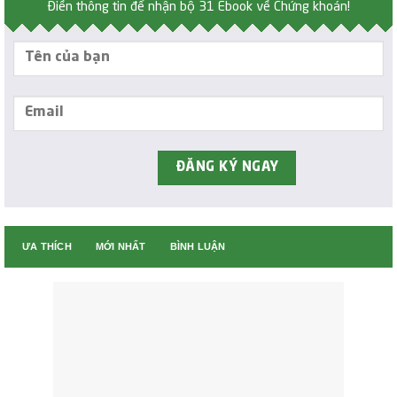
Điền thông tin để nhận bộ 31 Ebook về Chứng khoán!
ƯA THÍCH
MỚI NHẤT
BÌNH LUẬN