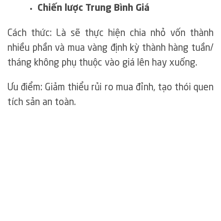
Chiến lược Trung Bình Giá
Cách thức: Là sẽ thực hiện chia nhỏ vốn thành
nhiều phần và mua vàng định kỳ thành hàng tuần/
tháng không phụ thuộc vào giá lên hay xuống.
Ưu điểm: Giảm thiểu rủi ro mua đỉnh, tạo thói quen
tích sản an toàn.