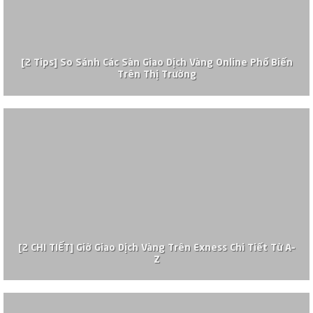
[2 Tips] So Sánh Các Sàn Giao Dịch Vàng Online Phổ Biến
Trên Thị Trường
[2 CHI TIẾT] Giờ Giao Dịch Vàng Trên Exness Chi Tiết Từ A–
Z