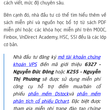
cách viết, mức độ chuyên sâu.
Bên cạnh đó, nhà đầu tư có thể tìm hiểu thêm về
sách miễn phí và nguồn học bổ tợ từ sách PDF
miễn phí hoặc các khóa học miễn phí trên MOOC,
Finbox, VnDirect Academy, HSC, SSI đều là các lớp
cơ bản.
Nhà đầu tư đăng ký
mở tài khoản chứng
khoán VPS
điền mã giới thiệu
6327 –
Nguyễn Đức Đông
hoặc
K255 – Nguyễn
Thị Phương
sẽ được sử dụng miễn phí
công cụ hỗ trợ điểm mua/bán cổ
phiếu
phần mềm Dstock
và
phần mềm
phân tích cổ phiếu Dchart
. Đặc biệt được
tham gia miễn phí trang đào tạo chứng