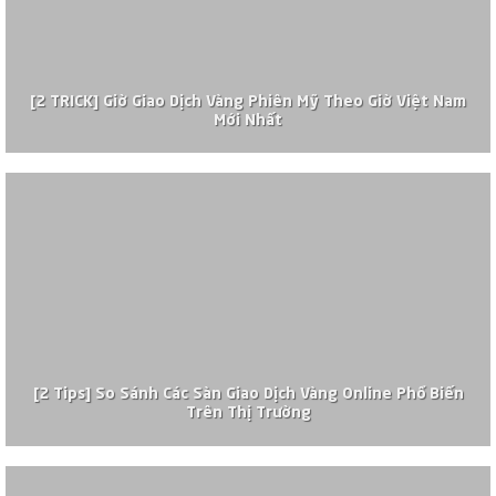
[2 TRICK] Giờ Giao Dịch Vàng Phiên Mỹ Theo Giờ Việt Nam
Mới Nhất
[2 Tips] So Sánh Các Sàn Giao Dịch Vàng Online Phổ Biến
Trên Thị Trường