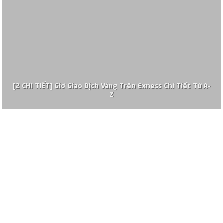
[2 CHI TIẾT] Giờ Giao Dịch Vàng Trên Exness Chi Tiết Từ A–
Z