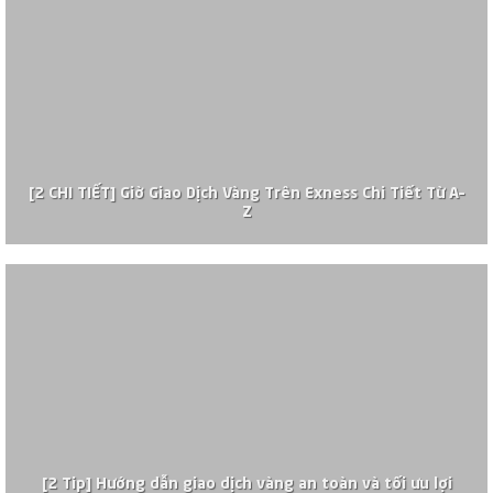
[2 CHI TIẾT] Giờ Giao Dịch Vàng Trên Exness Chi Tiết Từ A–
Z
[2 Tip] Hướng dẫn giao dịch vàng an toàn và tối ưu lợi