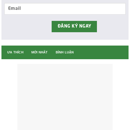
ƯA THÍCH
MỚI NHẤT
BÌNH LUẬN