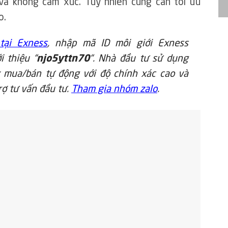
 và không cảm xúc. Tuy nhiên cũng cần tối ưu
o.
tại Exness
, nhập mã ID môi giới Exness
i thiệu “
njo5yttn70
“. Nhà đầu tư sử dụng
 mua/bán tự động với độ chính xác cao và
rợ tư vấn đầu tư.
Tham gia nhóm zalo
.