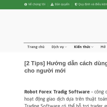
Bỏ
Về chúng tôi
Bản quyền
Quy định và điều kiệ
qua
nội
dung
Trang chủ
Dịch vụ
Kiến thức
Mở 
[2 Tips] Hướng dẫn cách dùng
cho người mới
Robot Forex Tradig Software
– công 
hoạt động giao dịch dựa trên thuật toán
Trading Software có thể hỗ trợ trader g