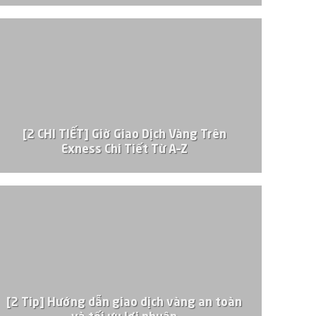
[2 CHI TIẾT] Giờ Giao Dịch Vàng Trên
Exness Chi Tiết Từ A–Z
[2 Tip] Hướng dẫn giao dịch vàng an toàn