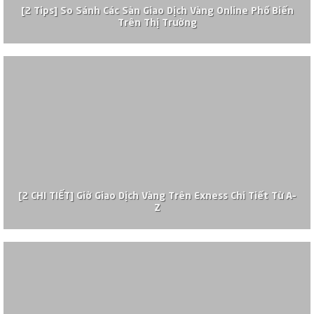
[2 Tips] So Sánh Các Sàn Giao Dịch Vàng Online Phổ Biến
Trên Thị Trường
[2 CHI TIẾT] Giờ Giao Dịch Vàng Trên Exness Chi Tiết Từ A–
Z