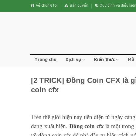
Bỏ
Về chúng tôi
Bản quyền
Quy định và điều kiệ
qua
nội
dung
Trang chủ
Dịch vụ
Kiến thức
Mở 
[2 TRICK] Đồng Coin CFX là g
coin cfx
Trên thế giới hiện nay tiền điện tử ngày càn
đang xuất hiện.
Đồng coin cfx
là một trong s
về đồng coin cfx để nhà đầu tư hiểu cách n