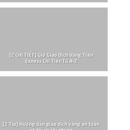
[2 CHI TIẾT] Giờ Giao Dịch Vàng Trên
Exness Chi Tiết Từ A–Z
[2 Tip] Hướng dẫn giao dịch vàng an toàn