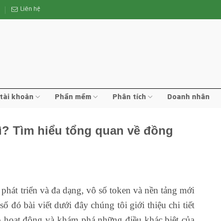
n
Liên hệ
tài khoản
Phần mềm
Phân tích
Doanh nhân
ì? Tìm hiểu tổng quan về đồng
g phát triển và đa dạng, vô số token và nền tảng mới
ố đó bài viết dưới đây chúng tôi giới thiệu chi tiết
ó hoạt động và khám phá những điều khác biệt của