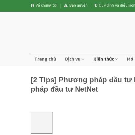
Bỏ
Về chúng tôi
Bản quyền
Quy định và điều kiệ
qua
nội
dung
Trang chủ
Dịch vụ
Kiến thức
Mở 
[2 Tips] Phương pháp đầu tư
pháp đầu tư NetNet