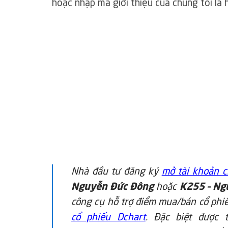
hoặc nhập mã giới thiệu của chúng tôi là 
Nhà đầu tư đăng ký
mở tài khoản 
Nguyễn Đức Đông
hoặc
K255 – Ng
công cụ hỗ trợ điểm mua/bán cổ ph
cổ phiếu Dchart
. Đặc biệt được 