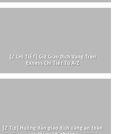
[2 CHI TIẾT] Giờ Giao Dịch Vàng Trên
Exness Chi Tiết Từ A–Z
[2 Tip] Hướng dẫn giao dịch vàng an toàn