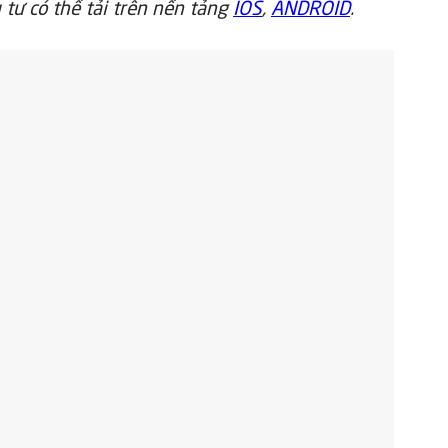
 tư có thể tải trên nền tảng
IOS
,
ANDROID
.