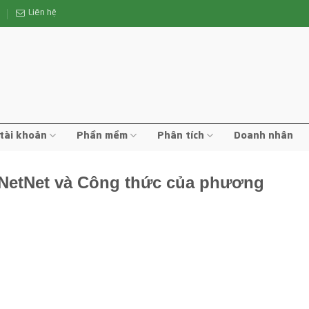
n
Liên hệ
tài khoản
Phần mềm
Phân tích
Doanh nhân
 NetNet và Công thức của phương