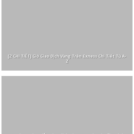
[2 CHI TIẾT] Giờ Giao Dịch Vàng Trên Exness Chi Tiết Từ A–
Z