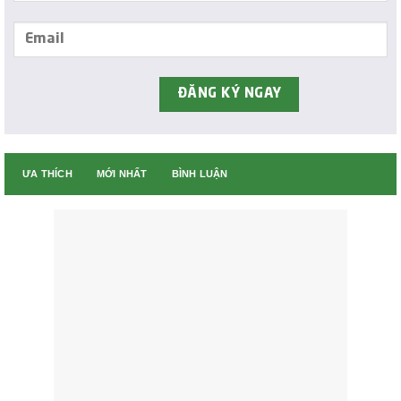
ƯA THÍCH
MỚI NHẤT
BÌNH LUẬN