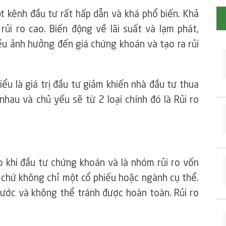
 kênh đầu tư rất hấp dẫn và khá phổ biến. Khả
rủi ro cao. Biến động về lãi suất và lạm phát,
ều ảnh hưởng đến giá chứng khoán và tạo ra rủi
ểu là giá trị đầu tư giảm khiến nhà đầu tư thua
nhau và chủ yếu sẽ từ 2 loại chính đó là Rủi ro
o khi đầu tư chứng khoán và là nhóm rủi ro vốn
 chứ không chỉ một cổ phiếu hoặc ngành cụ thể.
rước và không thể tránh được hoàn toàn. Rủi ro