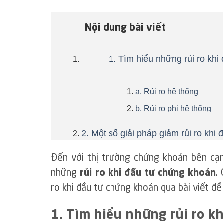
Nội dung bài viết
1. Tìm hiểu những rủi ro kh
a. Rủi ro hệ thống
b. Rủi ro phi hệ thống
2. Một số giải pháp giảm rủi ro khi
Đến với thị trường chứng khoán bên cạ
những
rủi ro khi đầu tư chứng khoán
.
ro khi đầu tư chứng khoán qua bài viết để
1. Tìm hiểu những rủi ro k