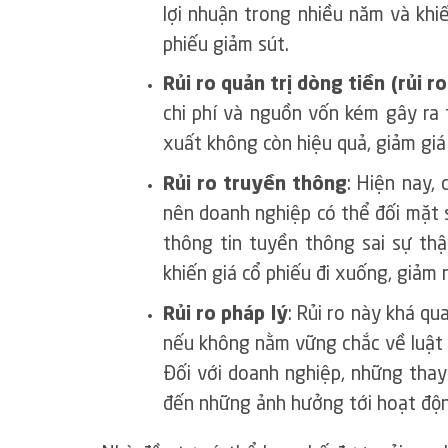
lợi nhuận trong nhiều năm và khiế
phiếu giảm sút.
Rủi ro quản trị dòng tiền (rủi r
chi phí và nguồn vốn kém gây ra t
xuất không còn hiệu quả, giảm giá
Rủi ro truyền thông
: Hiện nay,
nên doanh nghiệp có thể đối mặt s
thông tin tuyền thông sai sự th
khiến giá cổ phiếu đi xuống, giảm
Rủi ro pháp lý
: Rủi ro này khá qu
nếu không nằm vững chắc về luật 
Đối với doanh nghiệp, những thay 
đến những ảnh hưởng tới hoạt độn