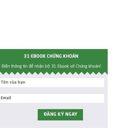
31 EBOOK CHỨNG KHOÁN
Điền thông tin để nhận bộ 31 Ebook về Chứng khoán!