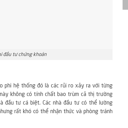
hi đầu tư chứng khoán
o phi hệ thống đó là các rủi ro xảy ra với từng
o này không có tính chất bao trùm cả thị trường
 đầu tư cá biệt. Các nhà đầu tư có thể lường
nhưng rất khó có thể nhận thức và phòng tránh