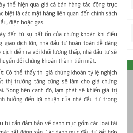
này thể hiện qua giá cả bán hàng tác động trực
c biệt là các mặt hàng liên quan đến chính sách
ầu, điện hoặc gas.
 này đến từ sự bất ổn của chứng khoán khi điều
ng giao dịch lớn, nhà đầu tư hoàn toàn dễ dàng
 dịch diễn ra với khối lượng thấp, nhà đầu tư sẽ
chuyển đổi chứng khoán thành tiền mặt.
ất
: Có thể thấy thị giá chứng khoán tỷ lệ nghịch
suất thị trường tăng cũng sẽ làm cho giá chứng
i. Song bên cạnh đó, lạm phát sẽ khiến giá trị
nh hưởng đến lợi nhuận của nhà đầu tư trong
ầu tư cần đảm bảo về danh mục gồm các loại tài
 mặt,bất động sản. Các danh mục đầu tư kết hợp