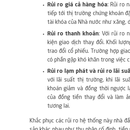
Rủi ro giá cả hàng hóa
: Rủi ro 
tiếp tới thị trường chứng khoán đặ
tài khóa của Nhà nước như xăng, d
Rủi ro thanh khoản
: Với rủi ro
kiện giao dịch thay đổi. Khối lượ
trao đổi cổ phiếu. Trường hợp giao
có phần gặp khó khăn trong việc 
Rủi ro lạm phát và rủi ro lãi su
với lãi suất thị trường, khi lãi 
khoán giảm và đồng thời ngược lạ
của đồng tiền thay đổi và làm ả
tương lai.
Khắc phục các rủi ro hệ thống này nhà đ
sản khác nhau như thu nhập cố định, tiền