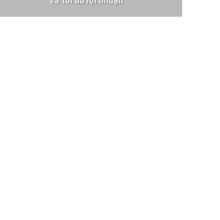
và tối ưu lợi nhuận