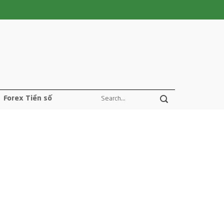
Forex Tiền số