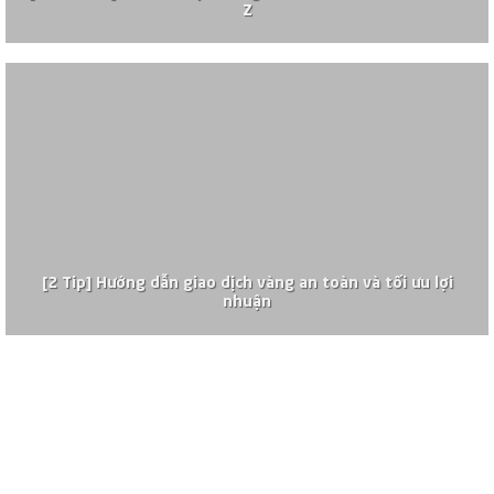
Z
[2 Tip] Hướng dẫn giao dịch vàng an toàn và tối ưu lợi
nhuận