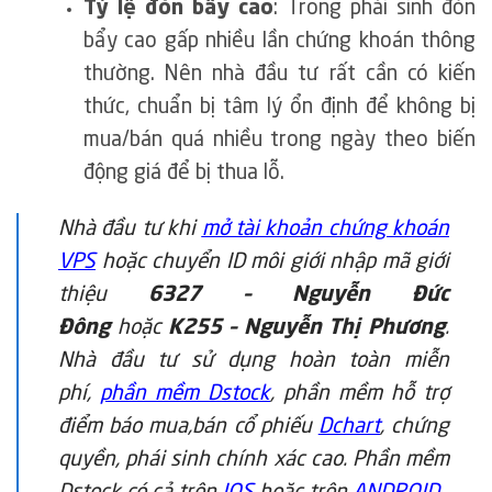
Tỷ lệ đòn bẩy cao
: Trong phái sinh đòn
bẩy cao gấp nhiều lần chứng khoán thông
thường. Nên nhà đầu tư rất cần có kiến
thức, chuẩn bị tâm lý ổn định để không bị
mua/bán quá nhiều trong ngày theo biến
động giá để bị thua lỗ.
Nhà đầu tư khi
mở tài khoản chứng khoán
VPS
hoặc chuyển ID môi giới nhập mã giới
thiệu
6327 – Nguyễn Đức
Đông
hoặc
K255 – Nguyễn Thị Phương
.
Nhà đầu tư sử dụng hoàn toàn miễn
phí,
phần mềm Dstoc
k
, phần mềm hỗ trợ
điểm báo mua,bán cổ phiếu
Dchart
, chứng
quyền, phái sinh chính xác cao. Phần mềm