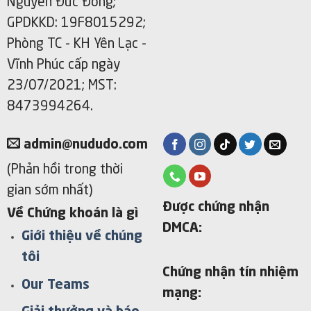
Nguyễn Đức Đông;
GPDKKD: 19F8015292;
Phòng TC - KH Yên Lạc -
Vĩnh Phúc cấp ngày
23/07/2021; MST:
8473994264.
admin@nududo.com
(Phản hồi trong thời
gian sớm nhất)
Được chứng nhận
Về Chứng khoán là gì
DMCA:
Giới thiệu về chúng
tôi
Chứng nhận tín nhiệm
Our Teams
mạng: