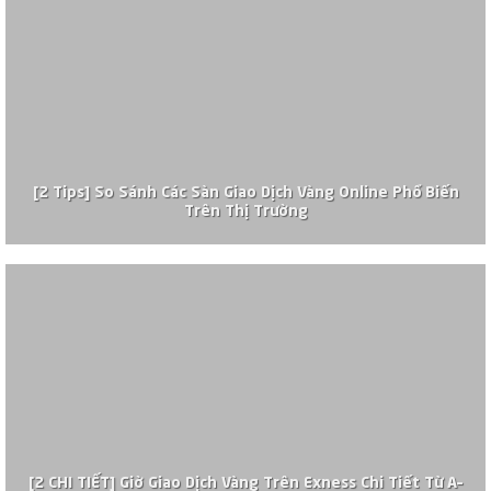
[2 Tips] So Sánh Các Sàn Giao Dịch Vàng Online Phổ Biến
Trên Thị Trường
[2 CHI TIẾT] Giờ Giao Dịch Vàng Trên Exness Chi Tiết Từ A–