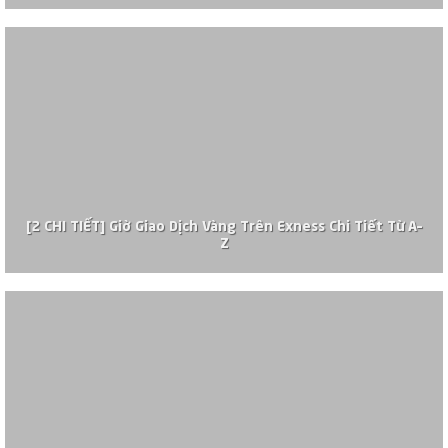
[2 CHI TIẾT] Giờ Giao Dịch Vàng Trên Exness Chi Tiết Từ A–
Z