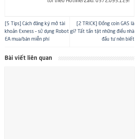
tôi theo Hotline/Zalo: 0372.095.129!
[5 Tips] Cách đăng ký mở tài
[2 TRICK] Đồng coin GAS là
khoản Exness – sử dụng Robot
gì? Tất tần tật những điều nhà
EA mua/bán miễn phí
đầu tư nên biết
Bài viết liên quan