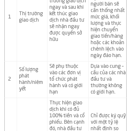
trường giao dịch
người bán sẽ
ngay và sau khi
cần thống nhất
Thị trường
kết thúc giao
1
mức giá, khối
giao dịch
dịch nhà đầu tư
lượng và thực
sẽ nhận ngay
hiện chuyển
được quyền sở
giao tiền/hàng
hữu
hoặc các khoản
chênh lệch vào
ngày đáo hạn.
Sẽ phụ thuộc
Dựa vào cung –
Số lượng
vào các đơn vị
cầu của các nhà
phát
2
tổ chức phát
đầu tư và
hành/niêm
hành và có giới
thường không
yết
hạn
có giới hạn.
Thực hiện giao
dịch khi có đủ
100% tiền và cổ
Chỉ được ký quỹ
phiếu. Bên cạnh
với một tỷ lệ
đó, nhà đầu tư
nhất định so