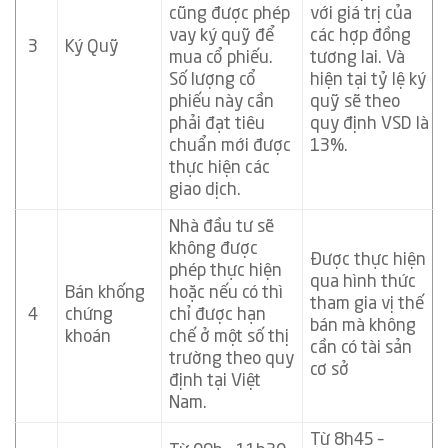
cũng được phép
với giá trị của
vay ký quỹ để
các hợp đồng
3
Ký Quỹ
mua cổ phiếu.
tương lai. Và
Số lượng cổ
hiện tại tỷ lệ ký
phiếu này cần
quỹ sẽ theo
phải đạt tiêu
quy định VSD là
chuẩn mới được
13%.
thực hiện các
giao dịch.
Nhà đầu tư sẽ
không được
Được thực hiện
phép thực hiện
qua hình thức
Bán khống
hoặc nếu có thì
tham gia vị thế
4
chứng
chỉ được hạn
bán mà không
khoán
chế ở một số thị
cần có tài sản
trường theo quy
cơ sở
định tại Việt
Nam.
Từ 8h45 –