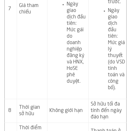
trước.
Ngày
Giá tham
7
giao
Ngày
chiếu
dịch đầu
giao
tiên:
dịch
Mức gái
đầu
do
tiên:
doanh
Mức giá
nghiệp
lý
đăng ký
thuyết
và HNX,
(do VSD
HoSE
tính
phê
toán và
duyệt.
công
bố).
Sở hữu tối đa
Thời gian
8
Không giới hạn
tính đến ngày
sở hữu
đáo hạn
Thời điểm