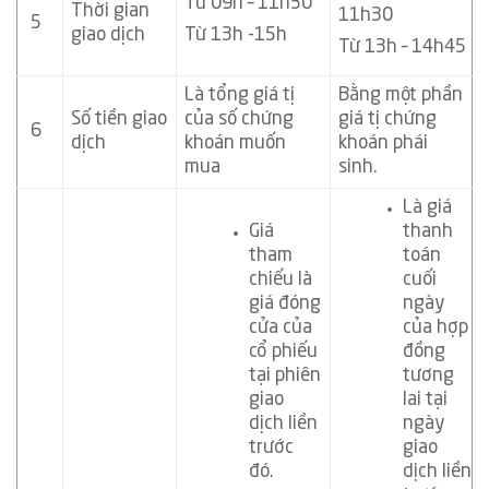
Từ 09h – 11h30
Thời gian
11h30
5
giao dịch
Từ 13h -15h
Từ 13h – 14h45
Là tổng giá tị
Bằng một phần
Số tiền giao
của số chứng
giá tị chứng
6
dịch
khoán muốn
khoán phái
mua
sinh.
Là giá
Giá
thanh
tham
toán
chiếu là
cuối
giá đóng
ngày
cửa của
của hợp
cổ phiếu
đồng
tại phiên
tương
giao
lai tại
dịch liền
ngày
trước
giao
đó.
dịch liền