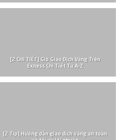
[2 CHI TIẾT] Giờ Giao Dịch Vàng Trên
Exness Chi Tiết Từ A–Z
[2 Tip] Hướng dẫn giao dịch vàng an toàn