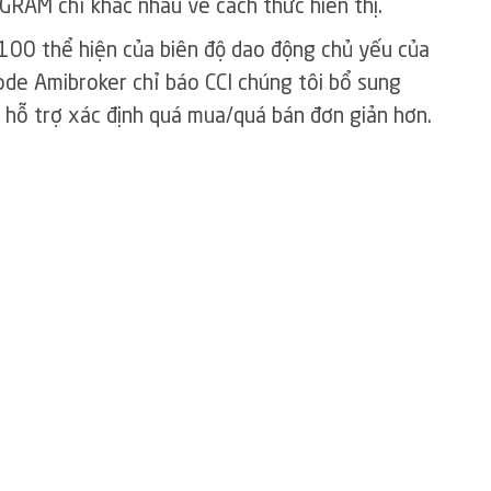
GRAM chỉ khác nhau về cách thức hiển thị.
00 thể hiện của biên độ dao động chủ yếu của
ode Amibroker chỉ báo CCI chúng tôi bổ sung
ỗ trợ xác định quá mua/quá bán đơn giản hơn.