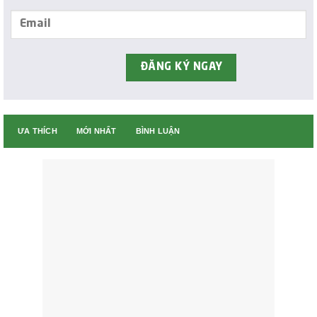
ƯA THÍCH
MỚI NHẤT
BÌNH LUẬN