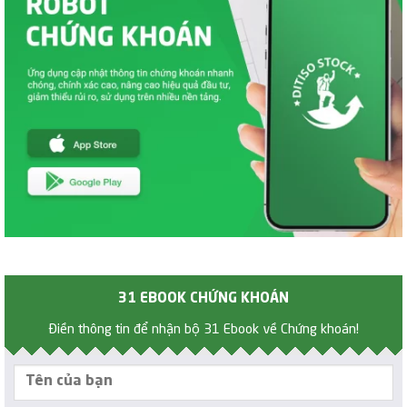
31 EBOOK CHỨNG KHOÁN
Điền thông tin để nhận bộ 31 Ebook về Chứng khoán!