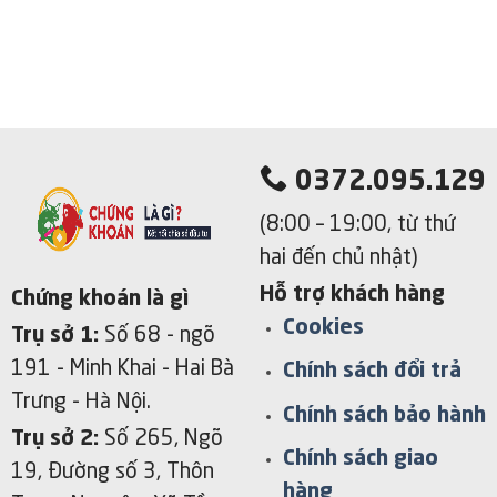
0372.095.129
(8:00 – 19:00, từ thứ
hai đến chủ nhật)
Hỗ trợ khách hàng
Chứng khoán là gì
Cookies
Trụ sở 1:
Số 68 - ngõ
191 - Minh Khai
- Hai Bà
Chính sách đổi trả
Trưng - Hà Nội.
Chính sách bảo hành
Trụ sở 2:
Số 265, Ngõ
Chính sách giao
19, Đường số 3, Thôn
hàng