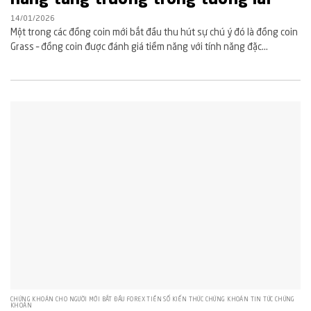
năng tăng trưởng trong tương lai
14/01/2026
Một trong các đồng coin mới bắt đầu thu hút sự chú ý đó là đồng coin
Grass – đồng coin được đánh giá tiềm năng với tính năng đặc...
CHỨNG KHOÁN CHO NGƯỜI MỚI BẮT ĐẦU FOREX TIỀN SỐ KIẾN THỨC CHỨNG KHOÁN TIN TỨC CHỨNG
KHOÁN