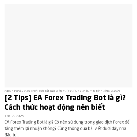
CHỨNG KHOÁN CHO NGƯỜI MỚI BẮT ĐẦU KIẾN THỨC CHỨNG KHOÁN TIN TỨC CHỨNG KHOÁN
[2 Tips] EA Forex Trading Bot là gì?
Cách thức hoạt động nên biết
18/12/2025
EA Forex Trading Bot là gì? Có nên sử dụng trong giao dịch Forex để
tăng thêm lợi nhuận không? Cùng thông qua bài viết dưới đây nhà
đầu tư...