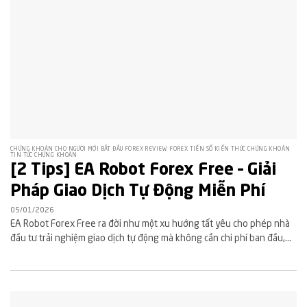
CHỨNG KHOÁN CHO NGƯỜI MỚI BẮT ĐẦU FOREX REVIEW FOREX TIỀN SỐ KIẾN THỨC CHỨNG KHOÁN
TIN TỨC CHỨNG KHOÁN
[2 Tips] EA Robot Forex Free – Giải
Pháp Giao Dịch Tự Động Miễn Phí
05/01/2026
EA Robot Forex Free ra đời như một xu hướng tất yêu cho phép nhà
đầu tư trải nghiệm giao dịch tự động mà không cần chi phí ban đầu,...