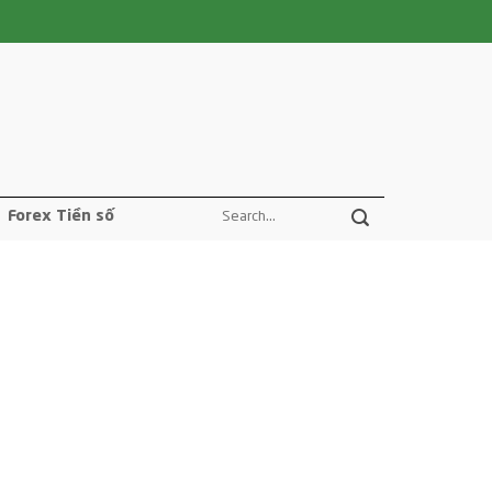
Forex Tiền số