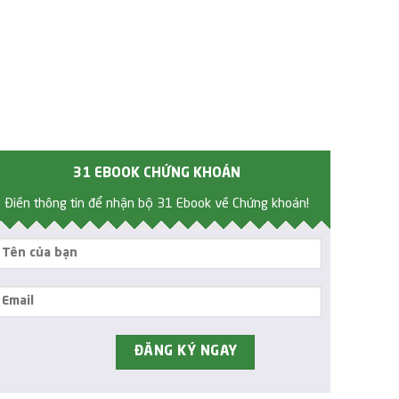
31 EBOOK CHỨNG KHOÁN
Điền thông tin để nhận bộ 31 Ebook về Chứng khoán!