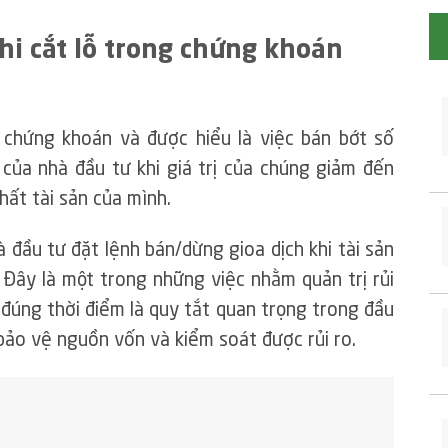
khi cắt lỗ trong chứng khoán
h chứng khoán và được hiểu là việc bán bớt số
 của nhà đầu tư khi giá trị của chúng giảm đến
hất tài sản của mình.
hà đầu tư đặt lệnh bán/dừng gioa dịch khi tài sản
 Đây là một trong những việc nhằm quản trị rủi
 đúng thời điểm là quy tắt quan trọng trong đầu
bảo vệ nguồn vốn và kiểm soát được rủi ro.