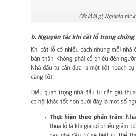
Cắt lỗ là gì, Nguyên tắc
b. Nguyên tắc khi cắt lỗ trong chứn
Khi cắt lỗ có nhiều cách nhưng mỗi nhà 
bản thân. Không phải cổ phiếu đến ngưỡng
Nhà đầu tư cần đưa ra một kết hoạch cụ 
càng tốt.
Điều quan trọng nhà đầu tư cần giữ thua
cơ hội khác tốt hơn dưới đây là môt số ng
Thực hiện theo phần trăm
: Nh
thua lỗ là khi giá cổ phiếu giảm t
này nhà đầu tư sẽ biết cụ thể th