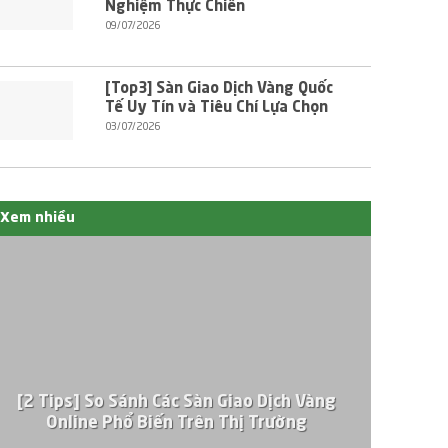
Nghiệm Thực Chiến
09/07/2026
[Top3] Sàn Giao Dịch Vàng Quốc
Tế Uy Tín và Tiêu Chí Lựa Chọn
03/07/2026
Xem nhiều
[2 Tips] So Sánh Các Sàn Giao Dịch Vàng
Online Phổ Biến Trên Thị Trường