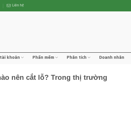
n
Liên hệ
tài khoản
Phần mềm
Phân tích
Doanh nhân
 nào nên cắt lỗ? Trong thị trường