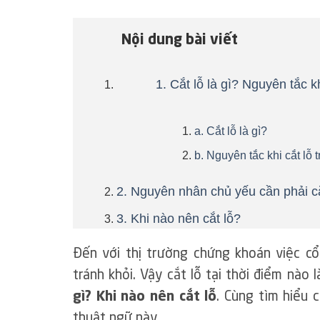
Nội dung bài viết
1. Cắt lỗ là gì? Nguyên tắc k
a. Cắt lỗ là gì?
b. Nguyên tắc khi cắt lỗ
2. Nguyên nhân chủ yếu cần phải cắ
3. Khi nào nên cắt lỗ?
Đến với thị trường chứng khoán việc cổ 
tránh khỏi. Vậy cắt lỗ tại thời điểm nào
gì? Khi nào nên cắt lỗ
. Cùng tìm hiểu c
thuật ngữ này.