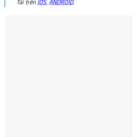
Tải trên
IOS
,
ANDROID
.