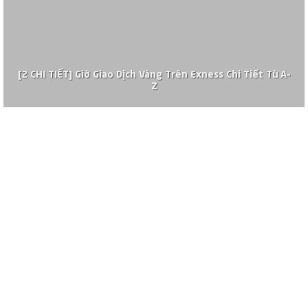
[2 CHI TIẾT] Giờ Giao Dịch Vàng Trên Exness Chi Tiết Từ A–
Z