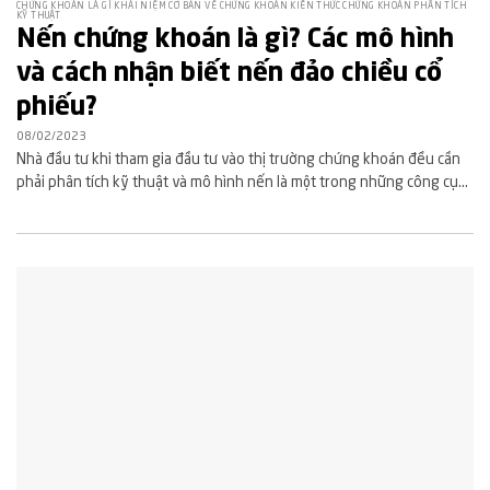
CHỨNG KHOÁN LÀ GÌ KHÁI NIỆM CƠ BẢN VỀ CHỨNG KHOÁN KIẾN THỨC CHỨNG KHOÁN PHÂN TÍCH
KỸ THUẬT
Nến chứng khoán là gì? Các mô hình
và cách nhận biết nến đảo chiều cổ
phiếu?
08/02/2023
Nhà đầu tư khi tham gia đầu tư vào thị trường chứng khoán đều cần
phải phân tích kỹ thuật và mô hình nến là một trong những công cụ...