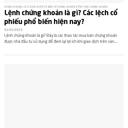
CHỨNG KHOÁN LÀ GÌ KHÁI NIỆM CƠ BẢN VỀ CHỨNG KHOÁN KIẾN THỨC CHỨNG KHOÁN
Lệnh chứng khoán là gì? Các lệch cổ
phiếu phổ biến hiện nay?
01/02/2023
Lệnh chứng khoán là gì? Đây là các thao tác mua bán chứng khoán
được nhà đầu tư sử dụng để đem lại lợi ích khi giao dịch trên sàn....