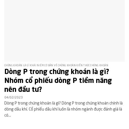
CHỨNG KHOÁN LÀ GÌ KHÁI NIỆM CƠ BẢN VỀ CHỨNG KHOÁN KIẾN THỨC CHỨNG KHOÁN
Dòng P trong chứng khoán là gì?
Nhóm cổ phiếu dòng P tiềm năng
nên đầu tư?
04/02/2023
Dòng P trong chứng khoán là gì? Dòng P trong chứng khoán chính là
dòng dầu khí. Cổ phiếu dầu khí luôn là nhóm ngành được đánh giá là
có...