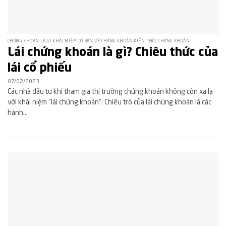
CHỨNG KHOÁN LÀ GÌ KHÁI NIỆM CƠ BẢN VỀ CHỨNG KHOÁN KIẾN THỨC CHỨNG KHOÁN
Lái chứng khoán là gì? Chiêu thức của
lái cổ phiếu
07/02/2023
Các nhà đầu tư khi tham gia thị trường chứng khoán không còn xa lạ
với khái niệm “lái chứng khoán“. Chiêu trò của lái chứng khoán là các
hành...