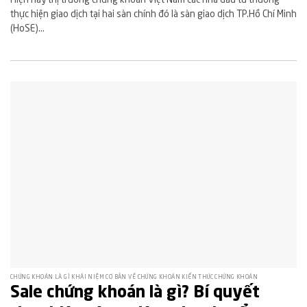
Hiện nay thị trường chứng khoán Việt Nam các nhà đầu tư thường
thực hiện giao dịch tại hai sàn chính đó là sàn giao dịch TP.Hồ Chí Minh
(HoSE)...
CHỨNG KHOÁN LÀ GÌ KHÁI NIỆM CƠ BẢN VỀ CHỨNG KHOÁN KIẾN THỨC CHỨNG KHOÁN
Sale chứng khoán là gì? Bí quyết