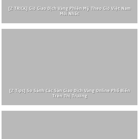
[2 TRICK] Giờ Giao Dịch Vàng Phiên Mỹ Theo Giờ Việt Nam
Mới Nhất
[2 Tips] So Sánh Các Sàn Giao Dịch Vàng Online Phổ Biến
Trên Thị Trường