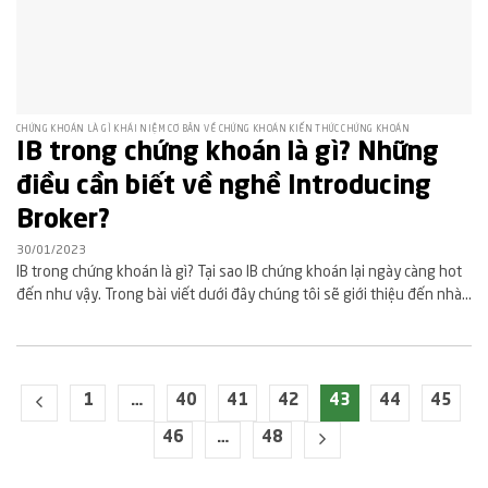
CHỨNG KHOÁN LÀ GÌ KHÁI NIỆM CƠ BẢN VỀ CHỨNG KHOÁN KIẾN THỨC CHỨNG KHOÁN
IB trong chứng khoán là gì? Những
điều cần biết về nghề Introducing
Broker?
30/01/2023
IB trong chứng khoán là gì? Tại sao IB chứng khoán lại ngày càng hot
đến như vậy. Trong bài viết dưới đây chúng tôi sẽ giới thiệu đến nhà...
1
…
40
41
42
43
44
45
46
…
48