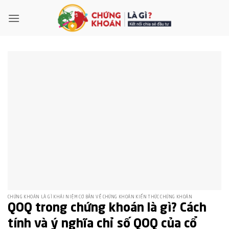
Bỏ
qua
nội
dung
CHỨNG KHOÁN LÀ GÌ KHÁI NIỆM CƠ BẢN VỀ CHỨNG KHOÁN KIẾN THỨC CHỨNG KHOÁN
QOQ trong chứng khoán là gì? Cách
tính và ý nghĩa chỉ số QOQ của cổ