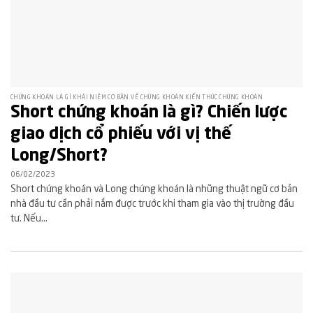
CHỨNG KHOÁN LÀ GÌ KHÁI NIỆM CƠ BẢN VỀ CHỨNG KHOÁN KIẾN THỨC CHỨNG KHOÁN
Short chứng khoán là gì? Chiến lược
giao dịch cổ phiếu với vị thế
Long/Short?
06/02/2023
Short chứng khoán và Long chứng khoán là những thuật ngữ cơ bản
nhà đầu tư cần phải nắm được trước khi tham gia vào thị trường đầu
tư. Nếu...