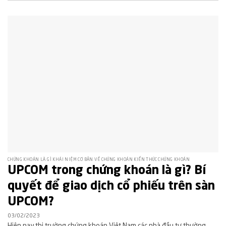
CHỨNG KHOÁN LÀ GÌ KHÁI NIỆM CƠ BẢN VỀ CHỨNG KHOÁN KIẾN THỨC CHỨNG KHOÁN
UPCOM trong chứng khoán là gì? Bí
quyết để giao dịch cổ phiếu trên sàn
UPCOM?
03/02/2023